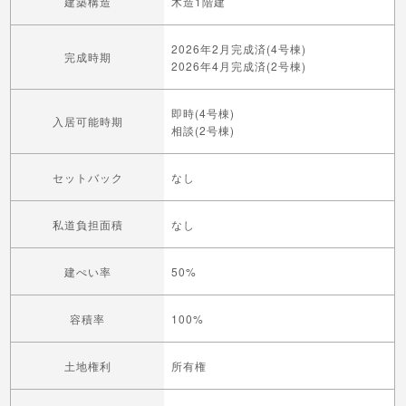
建築構造
木造1階建
2026年2月完成済(4号棟)
完成時期
2026年4月完成済(2号棟)
即時(4号棟)
入居可能時期
相談(2号棟)
セットバック
なし
私道負担面積
なし
建ぺい率
50%
容積率
100%
土地権利
所有権