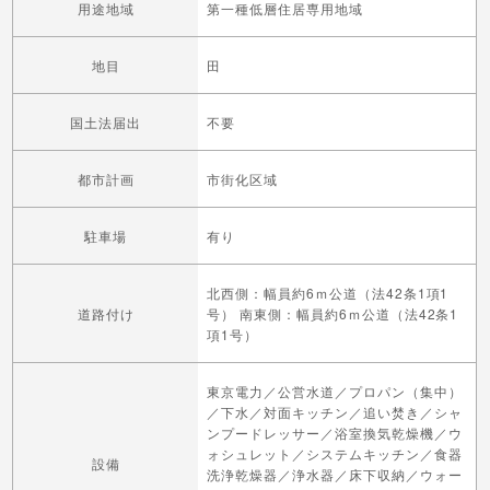
用途地域
第一種低層住居専用地域
地目
田
国土法届出
不要
都市計画
市街化区域
駐車場
有り
北西側：幅員約6ｍ公道（法42条1項1
道路付け
号） 南東側：幅員約6ｍ公道（法42条1
項1号）
東京電力／公営水道／プロパン（集中）
／下水／対面キッチン／追い焚き／シャ
ンプードレッサー／浴室換気乾燥機／ウ
ォシュレット／システムキッチン／食器
設備
洗浄乾燥器／浄水器／床下収納／ウォー