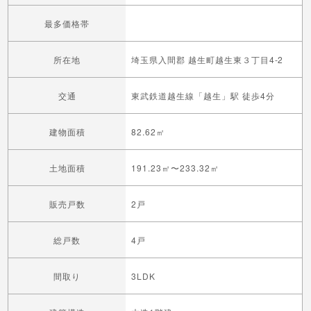
最多価格帯
所在地
埼玉県入間郡 越生町越生東３丁目4-2
交通
東武鉄道越生線「越生」駅 徒歩4分
建物面積
82.62㎡
土地面積
191.23㎡〜233.32㎡
販売戸数
2戸
総戸数
4戸
間取り
3LDK