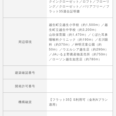
クインクローゼット／ロフト／フローリ
ング／クローゼット／バリアフリー／フ
ラット35適合証明書
越生町立越生小学校（約1,500m）／越
生町立越生中学校（約3,200m）
山吹保育園（約1,470m）／くぼた耳鼻
咽喉科クリニック（約190m）／石川眼
周辺環境
科（約370m）／神明児童公園（約
50m）／ウエルシア越生店（約290m）
／JAいるま野農産物直売所（約750m）
／ローソン越生如意店（約780m）
建築確認番号
開発許可番号
【フラット35】S利用可（金利Aプラン
機構融資
適用）