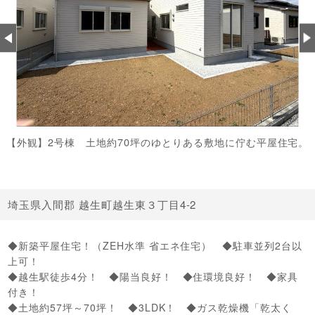
【外観】2号棟 土地約70坪のゆとりある敷地に佇む平屋住宅。
埼玉県入間郡 越生町越生東３丁目4-2
◆新築平屋住宅！（ZEH水準 省エネ住宅） ◆駐車並列2台以
上可！
◆越生駅徒歩4分！ ◆陽当良好！ ◆住環境良好！ ◆家具
付き！
◆土地約57坪～70坪！ ◆3LDK！ ◆ガス乾燥機「乾太く