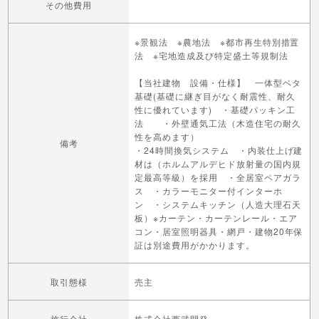
その他費用
※景観法 ※農地法 ※都市再生特別措置
法 ※宅地造成及び特定盛土等規制法
【当社建物 設備・仕様】 一体型ベタ
基礎(基礎に継ぎ目がなく耐震性、耐久
性に優れています) ・基礎パッキン工
法 ・外壁通気工法（木造住宅の耐久
性を高めます）
備考
・24時間換気システム ・内装仕上げ建
材は（ホルムアルデヒド放射量の国内規
定最高等級）を採用 ・全居室ペアガラ
ス ・カラーモニター付インターホ
ン ・システムキッチン（人造大理石天
板）※カーテン・カーテンレール・エア
コン・居室照明器具・網戸・建物20年保
証は別途費用がかかります。
取引態様
売主
施行会社
株式会社西武開発