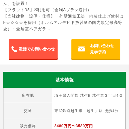
ん」を設置！
【フラット35】S利用可（金利Aプラン適用）
【当社建物 設備・仕様】・外壁通気工法・内装仕上げ建材は
F☆☆☆☆を採用（ホルムアルデヒド放射量の国内規定最高等
級）・全居室ペアガラス
基本情報
所在地
埼玉県入間郡 越生町越生東３丁目4-2
交通
東武鉄道越生線「越生」駅 徒歩4分
販売価格
3480万円〜3580万円