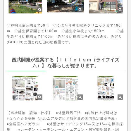
◇神明児童公園まで50ｍ ◇くぼた耳鼻咽喉科クリニックまで190
ｍ ◇越生保育園まで1100ｍ ◇越生小学校まで1500ｍ ◇越
生みどり幼稚園まで1100ｍ みどり幼稚園はその名の通り、みどり
(GREEN)に囲まれた山の幼稚園です。
西武開発が提案する【ｌｉｆｅｉｓｍ（ライフイズ
ム）】 な暮らしが始まります。
【当社建物 設備・仕様】 ●外壁通気工法 ●内装仕上げ建材は
F☆☆☆☆を採用（ホルムアルデヒド放射量の国内規定最高等級）
●全居室ペアガラス ●外壁はサイディング15㎜又は16㎜を標準採
用 ※カーテン・カーテンレール・エアコン・居室照明器具・網