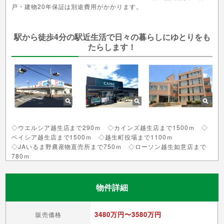
戸・建物20年保証は別途費用がかかります。
駅から徒歩4分の駅近生活で日々の暮らしにゆとりをも
たらします！
◇ウエルシア越生店まで290ｍ ◇カインズ越生店まで1500ｍ ◇
ベイシア越生店まで1500ｍ ◇越生町役場まで1100ｍ
◇JAいるま野農産物直売所まで750ｍ ◇ローソン越生如意店まで
780ｍ
物件詳細
3480万円〜3580万円
販売価格