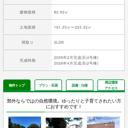
建物面積
82.62㎡
土地面積
191.23㎡〜233.32㎡
間取り
3LDK
2026年2月完成済(4号棟)
完成時期
2026年4月完成済(2号棟)
周辺環境
物件トップ
プラン・区画
設備・仕様
・
アクセス
郊外ならではの自然環境。ゆったりと子育てされたい方
におすすめです！