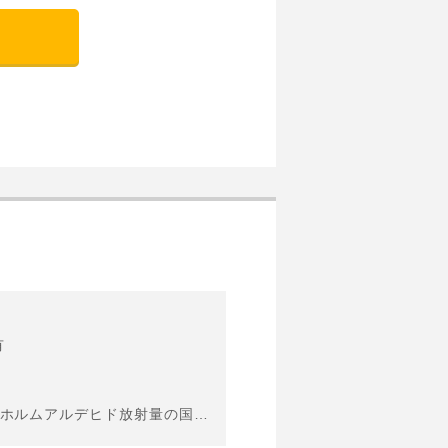
有
【当社建物 設備・仕様】・外壁通気工法・内装仕上げ建材はF☆☆☆☆を採用（ホルムアルデヒド放射量の国内規定最高等級）・全居室ペアガラス ※間取り・外壁・内装クロス・設備の色等が選べます。