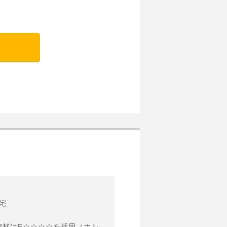
住宅
【当社建物 設備・仕様】・ZEH水準 省エネ住宅・外壁通気工法・内装仕上げ建材はF☆☆☆☆を採用（ホルムアルデヒド放射量の国内規定最高等級）・全居室ペアガラス・カラーモニター付インターホン