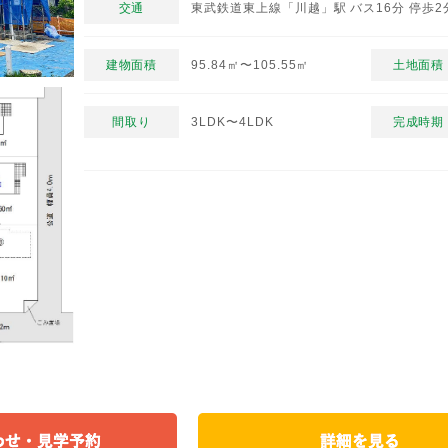
交通
東武鉄道東上線「川越」駅 バス16分 停歩2
建物面積
95.84㎡〜105.55㎡
土地面積
間取り
3LDK〜4LDK
完成時期