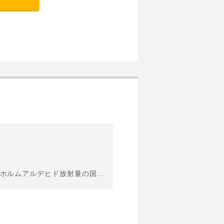
【当社建物 設備・仕様】・外壁通気工法・内装仕上げ建材はF☆☆☆☆を採用（ホルムアルデヒド放射量の国内規定最高等級）・全居室ペアガラス ※間取り・外壁・内装クロス・設備の色等が選べます。