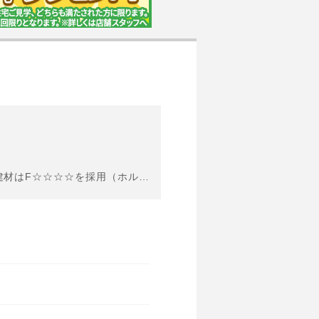
【当社建物 設備・仕様】・ZEH水準 省エネ住宅・外壁通気工法・内装仕上げ建材はF☆☆☆☆を採用（ホルムアルデヒド放射量の国内規定最高等級）・全居室ペアガラス・カラーモニター付インターホン