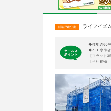
ライフイズム
新築戸建分譲
◆敷地約60
◆ZEH水準
【フラット3