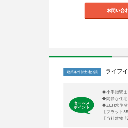
ライフイ
建築条件付土地分譲
◆小手指駅ま
◆閑静な住宅
◆ZEH水準
【フラット3