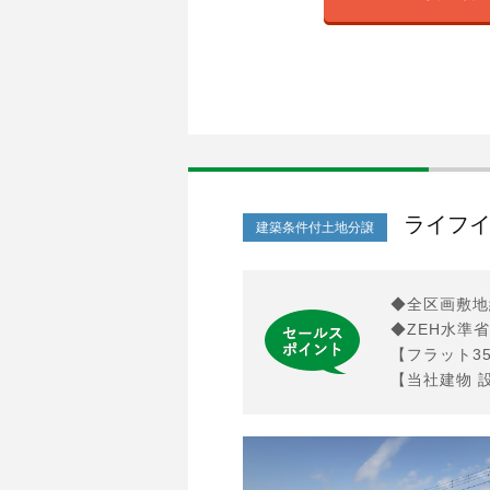
ライフイ
建築条件付土地分譲
◆全区画敷地
◆ZEH水準
【フラット3